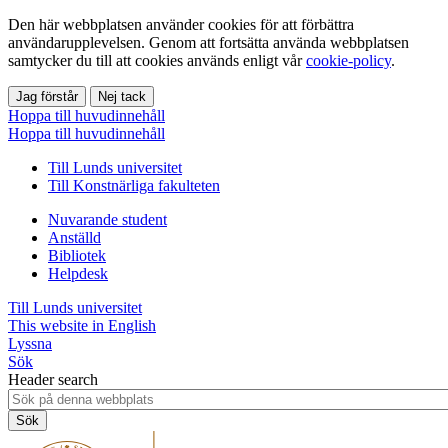
Den här webbplatsen använder cookies för att förbättra
användarupplevelsen. Genom att fortsätta använda webbplatsen
samtycker du till att cookies används enligt vår
cookie-policy
.
Jag förstår
Nej tack
Hoppa till huvudinnehåll
Hoppa till huvudinnehåll
Till Lunds universitet
Till Konstnärliga fakulteten
Nuvarande student
Anställd
Bibliotek
Helpdesk
Till Lunds universitet
This website in English
Lyssna
Sök
Header search