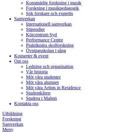
Konstnärlig forskning i musik
Forskning i musikpedagogik
Sök forskare och expertis
Samverkan
Internationell samverkan
Stipendier
Körcentrum Syd
Performance Centre
Praktiknära skolforskning
Övningsskolan i sång
Konserter & event
Om oss
Ledning och organisation
Vår historia
Möt våra studenter
Möt våra alumner
Möt våra Artists in Residence
Studentkåren
Studera i Malmö
Kontakta oss
Utbildning
Forskning
Samverkan
Meny