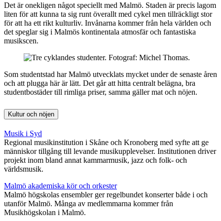
Det är onekligen något speciellt med Malmö. Staden är precis lagom
liten för att kunna ta sig runt överallt med cykel men tillräckligt stor
för att ha ett rikt kulturliv. Invånarna kommer från hela världen och
det speglar sig i Malmös kontinentala atmosfär och fantastiska
musikscen.
Som studentstad har Malmö utvecklats mycket under de senaste åren
och att plugga här är lätt. Det går att hitta centralt belägna, bra
studentbostäder till rimliga priser, samma gäller mat och nöjen.
Kultur och nöjen
Musik i Syd
Regional musikinstitution i Skåne och Kronoberg med syfte att ge
människor tillgång till levande musikupplevelser. Institutionen driver
projekt inom bland annat kammarmusik, jazz och folk- och
världsmusik.
Malmö akademiska kör och orkester
Malmö högskolas ensembler ger regelbundet konserter både i och
utanför Malmö. Många av medlemmarna kommer från
Musikhögskolan i Malmö.