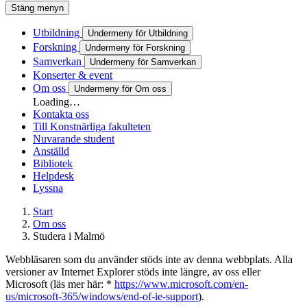
Stäng menyn
Utbildning
Undermeny för Utbildning
Forskning
Undermeny för Forskning
Samverkan
Undermeny för Samverkan
Konserter & event
Om oss
Undermeny för Om oss
Loading…
Kontakta oss
Till Konstnärliga fakulteten
Nuvarande student
Anställd
Bibliotek
Helpdesk
Lyssna
Start
Om oss
Studera i Malmö
Webbläsaren som du använder stöds inte av denna webbplats. Alla
versioner av Internet Explorer stöds inte längre, av oss eller
Microsoft (läs mer här: *
https://www.microsoft.com/en-
us/microsoft-365/windows/end-of-ie-support
).