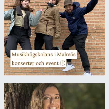
Musikhögskolans i Malmös
konserter och event