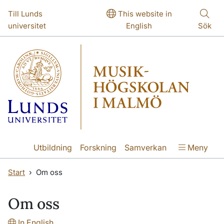
Hoppa till huvudinnehåll
Hoppa till huvudinnehåll
Till Lunds
This website in
universitet
English
Sök
Utbildning
Forskning
Samverkan
Meny
Start
Om oss
Om oss
In English