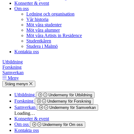
Konserter & event
Om oss
Ledning och organisation
Vår historia
Möt våra studenter
Möt våra alumner
Möt våra Artists in Residence
Studentkåren
Studera i Malmö
Kontakta oss
Utbildning
Forskning
Samverkan
Meny
Stäng menyn
Utbildning
Undermeny för Utbildning
Forskning
Undermeny för Forskning
Samverkan
Undermeny för Samverkan
Loading…
Konserter & event
Om oss
Undermeny för Om oss
Kontakta oss