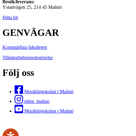
Besök/leverans:
Ystadvägen 25, 214 45 Malmö
Hitta hit
GENVÄGAR
Konstnärliga fakulteten
Tillgänglighetsredogörelse
Följ oss
Musikhögskolan i Malmö
mhm_malmo
Musikhögskolan i Malmö