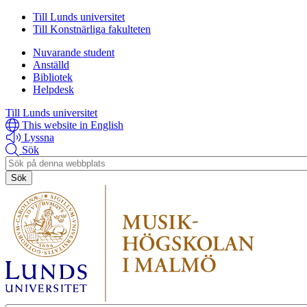
Hoppa
Hoppa
Till Lunds universitet
till
till
Till Konstnärliga fakulteten
huvudinnehåll
huvudinnehåll
Nuvarande student
Anställd
Bibliotek
Helpdesk
Till Lunds universitet
This website in English
Lyssna
Sök
Header
search