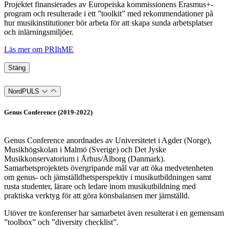
Projektet finansierades av Europeiska kommissionens Erasmus+-
program och resulterade i ett ”toolkit” med rekommendationer på
hur musikinstitutioner bör arbeta för att skapa sunda arbetsplatser
och inlärningsmiljöer.
Läs mer om PRIhME
Stäng
NordPULS
Genus Conference (2019-2022)
Genus Conference anordnades av Universitetet i Agder (Norge),
Musikhögskolan i Malmö (Sverige) och Det Jyske
Musikkonservatorium i Århus/Ålborg (Danmark).
Samarbetsprojektets övergripande mål var att öka medvetenheten
om genus- och jämställdhetsperspektiv i musikutbildningen samt
rusta studenter, lärare och ledare inom musikutbildning med
praktiska verktyg för att göra könsbalansen mer jämställd.
Utöver tre konferenser har samarbetet även resulterat i en gemensam
”toolbox” och ”diversity checklist”.