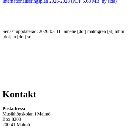
Internationaliseringsplan 2026-2028 (PDF 5,68 MB, ny sida)
Senast uppdaterad: 2026-03-11 |
amelie
[dot]
malmgren
[at]
mhm
[dot]
lu
[dot]
se
Kontakt
Postadress:
Musikhögskolan i Malmö
Box 8203
200 41 Malmö