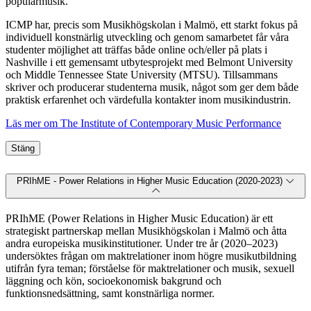
populärmusik.
ICMP har, precis som Musikhögskolan i Malmö, ett starkt fokus på
individuell konstnärlig utveckling och genom samarbetet får våra
studenter möjlighet att träffas både online och/eller på plats i
Nashville i ett gemensamt utbytesprojekt med Belmont University
och Middle Tennessee State University (MTSU). Tillsammans
skriver och producerar studenterna musik, något som ger dem både
praktisk erfarenhet och värdefulla kontakter inom musikindustrin.
Läs mer om The Institute of Contemporary Music Performance
Stäng
PRIhME - Power Relations in Higher Music Education (2020-2023)
PRIhME (Power Relations in Higher Music Education) är ett
strategiskt partnerskap mellan Musikhögskolan i Malmö och åtta
andra europeiska musikinstitutioner. Under tre år (2020–2023)
undersöktes frågan om maktrelationer inom högre musikutbildning
utifrån fyra teman; förståelse för maktrelationer och musik, sexuell
läggning och kön, socioekonomisk bakgrund och
funktionsnedsättning, samt konstnärliga normer.