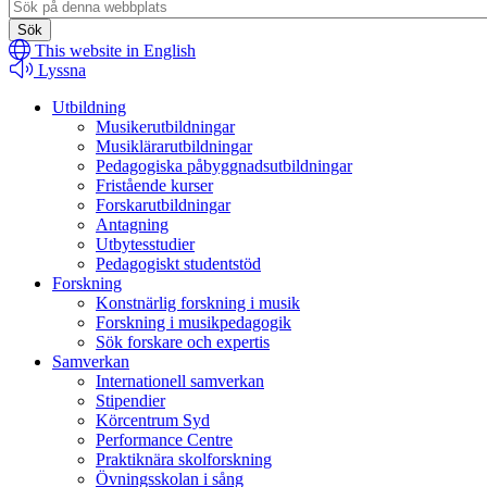
Header
search
This website in English
Lyssna
Utbildning
Musikerutbildningar
Musiklärarutbildningar
Pedagogiska påbyggnadsutbildningar
Fristående kurser
Forskarutbildningar
Antagning
Utbytesstudier
Pedagogiskt studentstöd
Forskning
Konstnärlig forskning i musik
Forskning i musikpedagogik
Sök forskare och expertis
Samverkan
Internationell samverkan
Stipendier
Körcentrum Syd
Performance Centre
Praktiknära skolforskning
Övningsskolan i sång