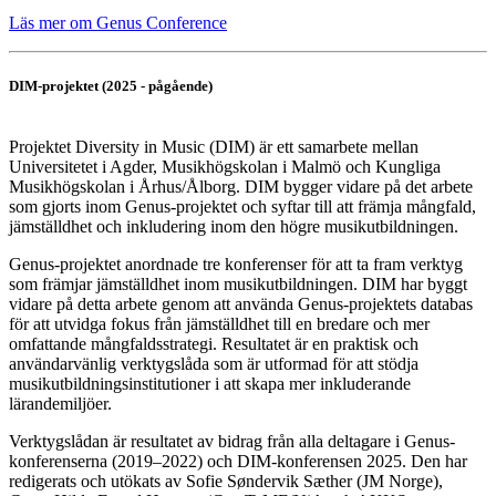
Läs mer om Genus Conference
DIM-projektet (2025 - pågående)
Projektet Diversity in Music (DIM) är ett samarbete mellan
Universitetet i Agder, Musikhögskolan i Malmö och Kungliga
Musikhögskolan i Århus/Ålborg. DIM bygger vidare på det arbete
som gjorts inom Genus-projektet och syftar till att främja mångfald,
jämställdhet och inkludering inom den högre musikutbildningen.
Genus-projektet anordnade tre konferenser för att ta fram verktyg
som främjar jämställdhet inom musikutbildningen. DIM har byggt
vidare på detta arbete genom att använda Genus-projektets databas
för att utvidga fokus från jämställdhet till en bredare och mer
omfattande mångfaldsstrategi. Resultatet är en praktisk och
användarvänlig verktygslåda som är utformad för att stödja
musikutbildningsinstitutioner i att skapa mer inkluderande
lärandemiljöer.
Verktygslådan är resultatet av bidrag från alla deltagare i Genus-
konferenserna (2019–2022) och DIM-konferensen 2025. Den har
redigerats och utökats av Sofie Søndervik Sæther (JM Norge),