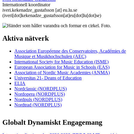
Internationell koordinator
iveri
.
kekenadze_gustafsson
[at]
eu
.
lu
.
se
(iveri[dot]kekenadze_gustafsson[at]eu[dot]lu[dot]se)
Aktiva nätverk
Association Européenne des Conservatoires, Académies de
Musique et Musikhochschulen (AEC)
International Society for Music Education (ISME)
European Association for Music in Schools (EAS)
Association of Nordic Music Academies (ANMA)
Universitas 21- Deans of Education
ELIA
Nordclassic (NORDPLUS)
Nordopera (NORDPLUS)
Nordpuls (NORDPLUS)
Nordtrad (NORDPLUS)
Globalt Dynamiskt Engagemang