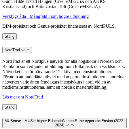
Gunn-Hilde Erstad Haugen (CreaTeME/UiA och AKKS
Kristiansand) och Brita Urstad Toft (CreaTeME/UiA).
Verktygslåda - Mångfald inom högre utbildning
DIM-projektet och Genus-projektet finansieras av NordPULS.
Stäng
NordTrad
NordTrad är ett Nordplus-nätverk för alla högskolor i Norden och
Baltikum som erbjuder utbildning inom folkmusik och världsmusik.
Nätverket har för närvarande 15 aktiva medlemsinstitutioner.
Förutom att underlätta utbytet mellan partnerinstitutionerna anordnar
nätverket varje år en femdagars intensivkurs i april vid en av
medlemsinstitutionerna, samt en nordisk masterutbildning.
Läs mer om NordTrad
Stäng
MUSense - MUSic higher EducatioN meetS the cyper dimEnsion (2022-
2024)