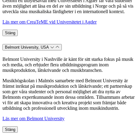
Genom ett utbytesavtal med Universitetet i Agder får våra studenter
även möjlighet att läsa en del av sin utbildning i Norge och på så vis
utveckla sina musikaliska färdigheter i en internationell kontext.
Läs mer om CreaTeME vid Universitetet i Agder
Stäng
Belmont University, USA
Belmont University i Nashville är känt för sitt starka fokus på musik
och media, och erbjuder flera utbildningsprogram inom
musikproduktion, låtskrivande och musikbranschen.
Musikhögskolan i Malmös samarbete med Belmont University är
främst inriktat på musikproduktion och låtskrivande; ett partnerskap
som ger våra studenter och personal möjlighet att dra nytta av
Belmonts expertkunnande inom dessa områden. Tillsammans arbetar
vi för att skapa innovativa och kreativa projekt som främjar både
utbildning och professionell utveckling inom musikindustrin.
Läs mer om Belmont University
Stäng