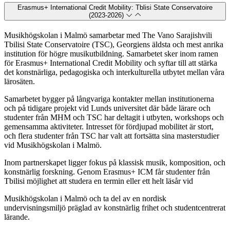
Erasmus+ International Credit Mobility: Tblisi State Conservatoire
(2023-2026)
Musikhögskolan i Malmö samarbetar med The Vano Sarajishvili
Tbilisi State Conservatoire (TSC), Georgiens äldsta och mest anrika
institution för högre musikutbildning. Samarbetet sker inom ramen
för Erasmus+ International Credit Mobility och syftar till att stärka
det konstnärliga, pedagogiska och interkulturella utbytet mellan våra
lärosäten.
Samarbetet bygger på långvariga kontakter mellan institutionerna
och på tidigare projekt vid Lunds universitet där både lärare och
studenter från MHM och TSC har deltagit i utbyten, workshops och
gemensamma aktiviteter. Intresset för fördjupad mobilitet är stort,
och flera studenter från TSC har valt att fortsätta sina masterstudier
vid Musikhögskolan i Malmö.
Inom partnerskapet ligger fokus på klassisk musik, komposition, och
konstnärlig forskning. Genom Erasmus+ ICM får studenter från
Tbilisi möjlighet att studera en termin eller ett helt läsår vid
Musikhögskolan i Malmö och ta del av en nordisk
undervisningsmiljö präglad av konstnärlig frihet och studentcentrerat
lärande.