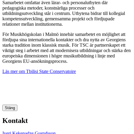
Samarbetet omfattar även lärar- och personalutbyten där
pedagogiska metoder, konstnärliga processer och
utbildningsutveckling står i centrum. Utbytena bidrar till kollegial
kompetensutveckling, gemensamma projekt och fördjupade
relationer mellan institutionerna.
För Musikhögskolan i Malmö innebär samarbetet en möjlighet att
fördjupa sina internationella kontakter och dra nytta av Georgiens
starka tradition inom klassisk musik. För TSC är partnerskapet ett
viktigt steg i arbetet med att modernisera utbildningar och stärka den
europeiska dimensionen i högre musikutbildning i linje med
Georgiens EU-ansökningsprocess.
Läs mer om Tbilisi State Conservatoire
Stäng
Kontakt
Iveri Kekenadze Gustafsson