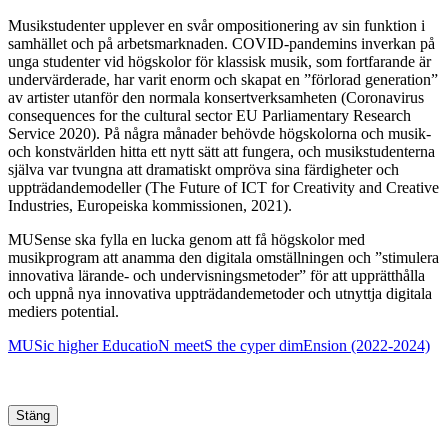
Musikstudenter upplever en svår ompositionering av sin funktion i
samhället och på arbetsmarknaden. COVID-pandemins inverkan på
unga studenter vid högskolor för klassisk musik, som fortfarande är
undervärderade, har varit enorm och skapat en ”förlorad generation”
av artister utanför den normala konsertverksamheten (Coronavirus
consequences for the cultural sector EU Parliamentary Research
Service 2020). På några månader behövde högskolorna och musik-
och konstvärlden hitta ett nytt sätt att fungera, och musikstudenterna
själva var tvungna att dramatiskt ompröva sina färdigheter och
uppträdandemodeller (The Future of ICT for Creativity and Creative
Industries, Europeiska kommissionen, 2021).
MUSense ska fylla en lucka genom att få högskolor med
musikprogram att anamma den digitala omställningen och ”stimulera
innovativa lärande- och undervisningsmetoder” för att upprätthålla
och uppnå nya innovativa uppträdandemetoder och utnyttja digitala
mediers potential.
MUSic higher EducatioN meetS the cyper dimEnsion (2022-2024)
Stäng